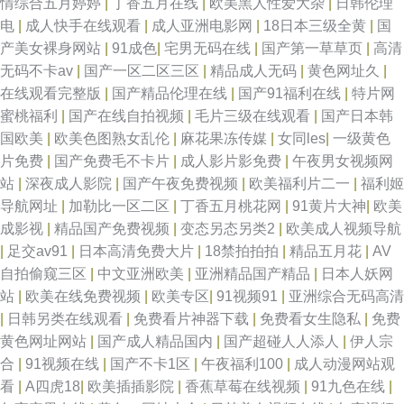
情综合五月婷婷
|
丁香五月在线
|
欧美黑人性爱大杂
|
日韩伦理
电
|
成人快手在线观看
|
成人亚洲电影网
|
18日本三级全黄
|
国
产美女裸身网站
|
91成色
|
宅男无码在线
|
国产第一草草页
|
高清
无码不卡av
|
国产一区二区三区
|
精品成人无码
|
黄色网址久
|
在线观看完整版
|
国产精品伦理在线
|
国产91福利在线
|
特片网
蜜桃福利
|
国产在线自拍视频
|
毛片三级在线观看
|
国产日本韩
国欧美
|
欧美色图熟女乱伦
|
麻花果冻传媒
|
女同les
|
一级黄色
片免费
|
国产免费毛不卡片
|
成人影片影免费
|
午夜男女视频网
站
|
深夜成人影院
|
国产午夜免费视频
|
欧美福利片二一
|
福利姬
导航网址
|
加勒比一区二区
|
丁香五月桃花网
|
91黄片大神
|
欧美
成影视
|
精品国产免费视频
|
变态另态另类2
|
欧美成人视频导航
|
足交av91
|
日本高清免费大片
|
18禁拍拍拍
|
精品五月花
|
AV
自拍偷窥三区
|
中文亚洲欧美
|
亚洲精品国产精品
|
日本人妖网
站
|
欧美在线免费视频
|
欧美专区
|
91视频91
|
亚洲综合无码高清
|
日韩另类在线观看
|
免费看片神器下载
|
免费看女生隐私
|
免费
黄色网址网站
|
国产成人精品国内
|
国产超碰人人添人
|
伊人宗
合
|
91视频在线
|
国产不卡1区
|
午夜福利100
|
成人动漫网站观
看
|
A四虎18
|
欧美插插影院
|
香蕉草莓在线视频
|
91九色在线
|