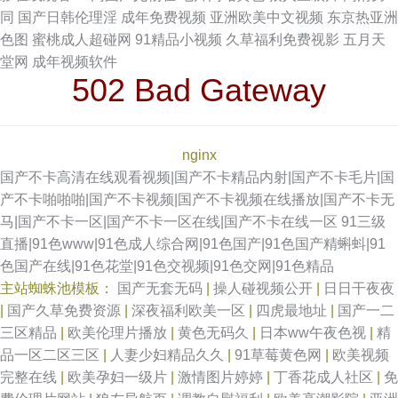
同
国产日韩伦理淫
成年免费视频
亚洲欧美中文视频
东京热亚洲
色图
蜜桃成人超碰网
91精品小视频
久草福利免费视影
五月天
堂网
成年视频软件
502 Bad Gateway
nginx
国产不卡高清在线观看视频|国产不卡精品内射|国产不卡毛片|国
产不卡啪啪啪|国产不卡视频|国产不卡视频在线播放|国产不卡无
马|国产不卡一区|国产不卡一区在线|国产不卡在线一区
91三级
直播|91色www|91色成人综合网|91色国产|91色国产精蝌蚪|91
色国产在线|91色花堂|91色交视频|91色交网|91色精品
主站蜘蛛池模板：
国产无套无码
|
操人碰视频公开
|
日日干夜夜
|
国产久草免费资源
|
深夜福利欧美一区
|
四虎最地址
|
国产一二
三区精品
|
欧美伦理片播放
|
黄色无码久
|
日本ww午夜色视
|
精
品一区二区三区
|
人妻少妇精品久久
|
91草莓黄色网
|
欧美视频
完整在线
|
欧美孕妇一级片
|
激情图片婷婷
|
丁香花成人社区
|
免