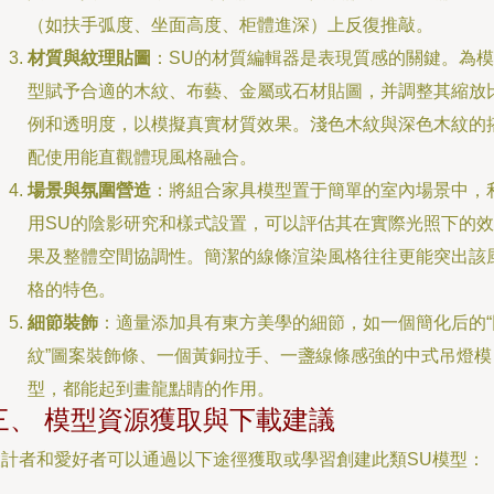
（如扶手弧度、坐面高度、柜體進深）上反復推敲。
材質與紋理貼圖
：SU的材質編輯器是表現質感的關鍵。為模
型賦予合適的木紋、布藝、金屬或石材貼圖，并調整其縮放
例和透明度，以模擬真實材質效果。淺色木紋與深色木紋的
配使用能直觀體現風格融合。
場景與氛圍營造
：將組合家具模型置于簡單的室內場景中，
用SU的陰影研究和樣式設置，可以評估其在實際光照下的效
果及整體空間協調性。簡潔的線條渲染風格往往更能突出該
格的特色。
細節裝飾
：適量添加具有東方美學的細節，如一個簡化后的“
紋”圖案裝飾條、一個黃銅拉手、一盞線條感強的中式吊燈模
型，都能起到畫龍點睛的作用。
三、 模型資源獲取與下載建議
設計者和愛好者可以通過以下途徑獲取或學習創建此類SU模型：