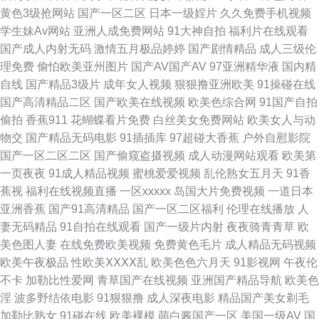
黄色3级抢网站
国产一区二区
日本一级婬片
久久免费手机视频
资源站 亚洲元码影记 91产精品 18AV爱爱 抖阴在线看 黑丝巨乳 熟妇91中文
学生妹Av网站
亚洲人成免费网站
91大神自拍
福利片在线观看
国产成人内射无码
激情五月极品婷婷
国产剧情精品
成人三级伦
字幕 91n在线入口 丰满岳母一区二区 少妇天堂 91高清无码电影 五月天狼友
理免费
偷怕欧美亚州图片
国产AV国产AV
97亚洲精华液
国内精
自线
国产精品3级片
成年女人视频
狠狠撸亚洲欧美
91操碰在线
大香蕉综合久久 日韩AV无码网址 九九久久香蕉草 91公司制作传媒 日本成人
国产高清精品二区
国产欧美在线视频
欧美色综合网
91国产自拍
偷拍
香蕉911
花蝴蝶看片免费
白丝美女免费网站
欧美女人与动
A网 黄色超碰高清 亚洲特黄 国产视频25页 亚洲四本道 韩国三级视频网站 国
物交
国产精品无码电影
91插插库
97超碰大香蕉
户外自慰影院
国产一区二区二区
国产偷窥盗摄视频
成人动漫网站观看
欧美第
产另类TS在线 97福利导航 免费欧美A片 国产三级片在线观 网站黄αva 九九
一页夜夜
91成人精品视频
蜜桃爱爱视频
乱伦熟女五月天
91香
蕉视
福利在线视频直播
一区xxxxx
岛国大片免费视频
一道日本
超踫 超碰久拍 青青草视频污 成人依人在线 熟妇人妻视频 老湿机69 欧美极
亚洲香蕉
国产91高清精品
国产一区二区福利
伦理在线播放
人
妻无码精品
91自拍在线观看
国产一级片内射
夜夜骑青青草
欧
限扩肛 伊人婷婷影院 日韩欧美综合 www久草com 宅女好色图 www黄 亚洲
美色图人妻
在线免费欧美视频
免费黄色毛片
成人精品无码视频
欧美午夜极品
性欧美ⅩⅩⅩⅩ乱
欧美色色六月天
91影视网
午夜伦
成人有码 久久午夜论理片 在线看香蕉视频 日韩91豆花导航 成人dy亚洲 五月
不卡
加勒比性爱网
青草国产在线视频
亚洲国产精品导航
欧美色
淫
波多野结依电影
91狠狠撸
成人深夜电影
精品国产美女剃毛
花激情网 岛国精品在线播放 熟女风骚福利导航 久草午夜免费精品 91免费网
加勒比熟女
91碰在线
欧美裸模
萌白酱国产一区
美国一级AV
国