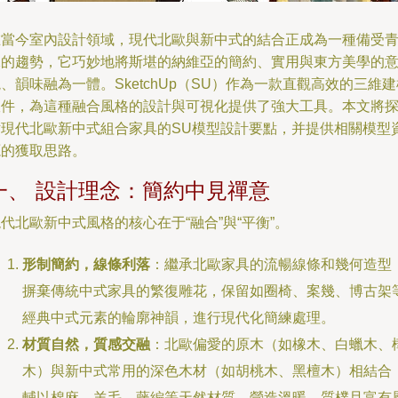
在當今室內設計領域，現代北歐與新中式的結合正成為一種備受
睞的趨勢，它巧妙地將斯堪的納維亞的簡約、實用與東方美學的
、韻味融為一體。SketchUp（SU）作為一款直觀高效的三維建
軟件，為這種融合風格的設計與可視化提供了強大工具。本文將
討現代北歐新中式組合家具的SU模型設計要點，并提供相關模型
源的獲取思路。
一、 設計理念：簡約中見禪意
代北歐新中式風格的核心在于“融合”與“平衡”。
形制簡約，線條利落
：繼承北歐家具的流暢線條和幾何造型
摒棄傳統中式家具的繁復雕花，保留如圈椅、案幾、博古架
經典中式元素的輪廓神韻，進行現代化簡練處理。
材質自然，質感交融
：北歐偏愛的原木（如橡木、白蠟木、
木）與新中式常用的深色木材（如胡桃木、黑檀木）相結合
輔以棉麻、羊毛、藤編等天然材質，營造溫暖、質樸且富有