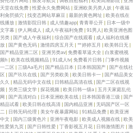
费伦理片网站
|
狼友导航页
|
调教自慰福利
|
欧美高潮影院
|
亚洲
天堂在线免费
|
性爱永久免费网站
|
亚洲欧美叧类人妖
|
午夜福
利肏屄插穴
|
找变态网站草麻豆
|
最新的黄色网址
|
欧美在线在
线播放
|
激情影院日韩
|
成人情趣app
|
青青草公开
|
日本一级中
文字幕
|
伊人网成人
|
成人午夜福利免费
|
91男人
|
欧美亚洲色图
另类
|
国产成人午夜福利
|
综合国产在线观看
|
成人福利在线播
放
|
国产黄色无码
|
激情四房五月天
|
艹婷婷五月
|
欧美韩日无
|
国产精品亚洲二区
|
亚洲另类av
|
免费看草逼大全
|
白浆蜜桃视
频h
|
欧美在线视频精品
|
91成人tv
|
免费看片日韩
|
门事件视频
一二区
|
三级Aa毛片
|
国产精品日本
|
日本韩国国产
|
国产在线社
区
|
国产玖玖在线
|
国产另类欧美
|
欧美日韩卡一
|
国产精品美女
久久
|
精品无码中文在线
|
日韩精品高清在线
|
国产二区在线视
频
|
另类三级文学
|
探花视频
|
欧美日韩一级a
|
五月天家庭乱伦
网
|
国产高清对白
|
日本亚洲欧美在线
|
日本韩国香港三级
|
国产
精品试看
|
欧美日韩在线高清
|
国内精品亚洲
|
无码国产区一区
二
|
日韩无码伦理
|
美女午夜暴露网站
|
91精品免费
|
欧美亚洲
中文
|
国内三级黄色片
|
亚洲午夜电影
|
欧美成人视频在线
|
欧美
性爱第九页
|
国产日韩性爱
|
丁香影视五月花
|
日韩激情图片
|
激