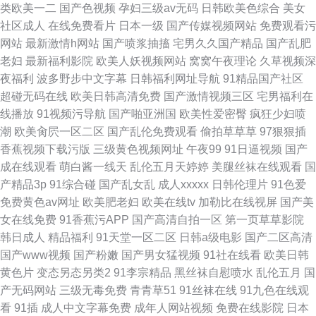
类欧美一二
国产色视频
孕妇三级av无码
日韩欧美色综合
美女
社区成人
在线免费看片
日本一级
国产传媒视频网站
免费观看污
网站
最新激情h网站
国产喷浆抽搐
宅男久久国产精品
国产乱肥
老妇
最新福利影院
欧美人妖视频网站
窝窝午夜理论
久草视频深
夜福利
波多野步中文字幕
日韩福利网址导航
91精品国产社区
超碰无码在线
欧美日韩高清免费
国产激情视频三区
宅男福利在
线播放
91视频污导航
国产啪亚洲国
欧美性爱密臀
疯狂少妇喷
潮
欧美肏屄一区二区
国产乱伦免费观看
偷拍草草草
97狠狠插
香蕉视频下载污版
三级黄色视频网址
午夜99
91日逼视频
国产
成在线观看
萌白酱一线天
乱伦五月天婷婷
美腿丝袜在线观看
国
产精品3p
91综合碰
国产乱女乱
成人xxxxx
日韩伦理片
91色爱
免费黄色av网址
欧美肥老妇
欧美在线tv
加勒比在线视屏
国产美
女在线免费
91香蕉污APP
国产高清自拍一区
第一页草草影院
韩日成人
精品福利
91天堂一区二区
日韩a级电影
国产二区高清
国产www视频
国产粉嫩
国产男女猛视频
91社在线看
欧美日韩
黄色片
变态另态另类2
91李宗精品
黑丝袜自慰喷水
乱伦五月
国
产无码网站
三级无毒免费
青青草51
91丝袜在线
91九色在线观
看
91插
成人中文字幕免费
成年人网站视频
免费在线影院
日本