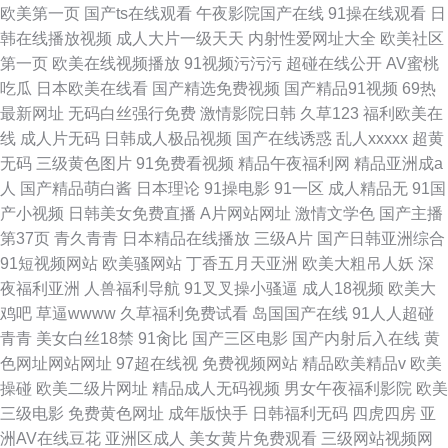
欧美第一页
国产ts在线观看
午夜影院国产在线
91操在线观看
日
韩在线播放视频
成人大片一级天天
内射性爱网址大全
欧美社区
第一页
欧美在线视频播放
91视频污污污
超碰在线公开
AV蜜桃
吃瓜
日本欧美在线看
国产精选免费视频
国产精品91视频
69热
最新网址
无码白丝强行免费
激情影院日韩
久草123
福利欧美在
线
成人片无码
日韩成人极品视频
国产在线诱惑
乱人xxxxx
超黄
无码
三级黄色图片
91免费看视频
精品午夜福利网
精品亚洲成a
人
国产精品萌白酱
日本理论
91操电影
91一区
成人精品无
91国
产小视频
日韩美女免费直播
A片网站网址
激情文学色
国产主播
第37页
青久青青
日本精品在线播放
三级A片
国产日韩亚洲综合
91短视频网站
欧美骚网站
丁香五月天亚洲
欧美大粗吊人妖
深
夜福利亚洲
人兽福利导航
91叉叉操小骚逼
成人18视频
欧美大
鸡吧
草逼wwww
久草福利免费试看
岛国国产在线
91人人超碰
青青
美女白丝18禁
91肏比
国产三区电影
国产内射后入在线
黄
色网址网站网址
97超在线视
免费视频网站
精品欧美精品v
欧美
操碰
欧美二级片网址
精品成人无码视频
男女午夜福利影院
欧美
三级电影
免费黄色网址
成年版快手
日韩福利无码
四虎四房
亚
洲AV在线豆花
亚洲区成人
美女黄片免费观看
三级网站视频网