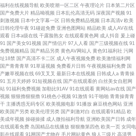
福利在线视频导航
欧美喷潮一区二区
午夜理论片
日本第二片区
国产免费大片
精品呦视频
日本乱伦高清无码
深夜国产视频
91
刺激视频
日本中文字幕一区
日韩免费精品视频
日本高清v
欧美
日韩伦理午夜
91碰超免费
亚洲色图网站
精品欧美
成人AV在线
观看
日本a级在线
干露脸熟女
在线观看黄色网
成人抖音
爰上碰
91
国产美女91视频
国产情侣片
97人人看
国产三级视频在线
91
免费视频精品
国产精品另类
黄色AV网站人
黄色91福利社
污网
址18禁
国产高清不卡二区
成人午夜视频免费
欧美激情福利网
国产青青青草
91草逼视频
免费看片日韩
午夜视频福利免费
国
产嫩草视频在线
69叉叉叉
最新日本在线视频
日韩成人a
青青操
91
五月天婷婷
91短视频在线
国产在线观看的
白丝美女自慰网
站
91福利免费视频
加勒比91AV
91在线观看
黄网站av在线
国产
视频
狠狠擼狠狠擼
91桃色小视频
91激情
91干啪啪
青青操青青
干
主播诱惑无码专区
欧美视频电影
91播放
麻豆桃色网站
亚洲
欧美国产另类
欧美伦理另类
国产刺激对白
在线观看91精品
欧
美成年视频
操碰操揉
成人微拍福利导航
亚洲欧美国产日韩
成年
在线观看免费
岛国精品在线播放
狠狠撸第四色
欧美一页
女同电
影在线观看
91网国产尤物在
毛片网站黄色
狼人三级片
高清男