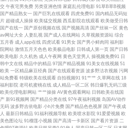
交
午夜宅男免费
另类亚洲色情
家庭乱伦理电影
91草B草B视频
大香蕉伊人视频网 国产六页 美女爆操 日本性视频 韩国三A91片 亚洲春色小
国产精品熟女一
国产巨乳在线观看
四虎免费91
国内精品无码短
片
超碰成人操操
欧美猛交视频
西瓜影院在线观看
欧美做受日韩
说网 91黑丝白丝 97亚州色图 人人操人人 www91做爱 午夜激情男女 韩日
国产在线一
国产原创视频在线
国产视频高清
国产丝袜一区
黄色
av网址大全
人妻乱视
国产成人在线网站
久草视频资源站
综合
www 91白丝在线观看 久久九九 91观看在线视频 青娱乐大鸡吧av 成人av福
五月香
成人app在线
四虎试看
91男女
国产男小鲜肉同
福利影
院网站
激情五月天色色
欧美极品电影
日韩成人第一页
国产日韩
利2区 日韩有码另类精品 成人在线不卡视频 99青青 色色av 韩国AV大片片 免
欧美电影
久久机热
成人午夜网
黄色天堂男人
操视频免费91
日
韩中文在线
精品中的精品
97国产精品视频
91美女在线视频
51
费九一 97超碰免费 操操超碰 午夜色影院 久久草爱 91社区在线观看 青娱乐
欧美
一区精品麻豆经典
国产在线观看资源
波多野洁衣视频
污网
站免费看
特级欧美在线观看
自拍视频91
91艹艹
久草网在线
18
99在线 AV免费三级手机 影音先锋狼人干 久久精品嫩草 国产盗拍色视频 爱
福利影院
老司机蜜桃在线
成人精品一区二区
韩日爆乳无码三级
欧美伦理电影网站
艹艹操操
AV黄色观看网站
日韩欧美在线国
豆传媒映画 91在线色情电影 欧美日韩中色色 超碰97人人操 日本a在线观看
产
新91视频网
国产精品分类在线
97午夜福利视频
岛国AV动作
无码
波多野吉依电影
小h片免费
国产精品色色视屏
国产午夜成
国产视频25页 亚洲口工视频网址 亚洲日逼 狠狠狠日 91黑丝高跟后入 久久天
人
最新日韩精品
91福利视频导航
欧美喷水影院
91爱爱视频
欧
美色图论坛
91榴莲小视频
国产高清一卡新区
国产看片资源
二
堂国产情侣 91精选视频 日韩欧美一道 福利中文在线导航 91精品视频网站 日
色吧97资源站
欧美日韩另类0
91华人
国产日韩一区二区
日本网