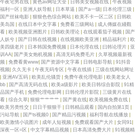
午夜宅男在线
|
黄色av网址大全
|
日韩美女视频在线
|
午夜视频
福利一区
|
亚洲人妖导航
|
日本草逼
|
国产a一级
|
日本伦理三级
|
国产丝袜电影
|
狠狠色色综合网站
|
欧美不卡一区二区
|
日韩欧
美岛国
|
在线日本中文字幕
|
免费看三级网站
|
成人傳媒在綫觀
看
|
欧美视频亚洲图片
|
日韩欧美理论
|
在线观看茄子视频
|
国产
人妖兮
|
国产日韩在线视频
|
在线视频欧美亚洲
|
精品福利片
|
欧
美四级老片
|
日本韩国免费视频
|
日本伦理在线
|
曰韩论理片
|
亚
训AA
|
国产美女炮机视频
|
高清无码免费毛片
|
久草视频最新视
频
|
免费看黄www
|
国产资源中文字幕
|
日韩电影导航
|
91抖音
视频
|
久久无卡
|
午夜无码专区
|
午夜在线插
|
三级在线网站网址
|
亚洲AV五码
|
欧美乱伦骚货
|
免费午夜伦理电影
|
欧美老女人
bb
|
国产高清无码在线
|
欧美a级影片
|
欧美日韩综合影院
|
91精
品国产手机
|
免费伦理电影网
|
日韩伦理片影院
|
三级黄片在线
看
|
综合久草
|
狠狠艹艹艹艹
|
国产黄在线
|
欧美视频免费在线
|
欧美另类性交
|
日日干狠狠干
|
日韩精品观看
|
国内自拍第1页
|
污站导航
|
国产ts视频0
|
国产精品污视频
|
福利导航在线播放
|
欧美激情小说图片
|
成年人短视频
|
免费观看国产大片
|
女同91
|
深夜一区=区
|
中文字幕精品视频
|
日本高清免费大片
|
91视频精