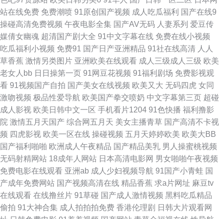
站在线免费
免费潮喷
91原创国产视频
成人吃瓜福利
国产在线9
本AV在线直播 97国超碰资源 亚洲精品黄色网址 久操婷婷福利姬 超碰97人人
操碰高清免费视频
午夜电影全集
国产AV无码
人妻系列
爱豆传
媒倩女幽魂
超清国产剧大全
91中文字幕在线
免费在线小视频
网 日韩精品社区 成人av伊人网 日韩无码精品网址 久草视频福利资源 超碰91
吃瓜福利小视频
免费91
国产日产亚洲精品
91社在线高清
人人
草香蕉
激情另类图片
亚洲欧美在线观看
成人三级成人三级
欧美
最新 俺去也五月天 婷婷基地qvod 国产瑟瑟97 亚洲欧洲狠狠肏 久久草草热
老女人bb
日日操第一页
91网豆花视频
91福利剧场
免费影视观
看
91视频国产自拍
国产美女在线视频
欧美又大
无码四虎
女同
国产 91大赛福利视频 久久福利一区二区 另类激情网站 激情导航 91视频
激吻视频
极品性爱导航
欧美国产拳交喷奶
中文字幕第三页
超碰
成人影视
欧美日韩中文一区
手机看片1204
91色快播
福利撸影
9999 欧美日韩日本网 草草福利视频导航 日韩欧美国产17 日韩无码福利导航
院
激情五月天国产
综合网五月天
美女主播青草
国产高清不卡视
频
四虎影视
欧美一区在线
操碰视频
五月天婷婷欧美
欧美大BB
黄色中文字幕 国产44页 91黄色电影院 青青草原影院 豆花国产mv 亚洲久草
国产福利啪啪
欧洲成人午夜精品
国产精品美乳
男人操蜜桃视频
无码射精网站
18成年人网站
日本高清电影网
男女啪啪午夜视频
网 免费观看肏屄 玖玖热精品6 www九九 三级网站 国产超碰青青草 国产精品
免费电影在线观看
亚洲ab
成人少妇视频导航
91国产小青蛙
国
产成年免费网站
国产视频高清在线
精品香蕉
求a片网址
麻豆tv
偷综合 中日韩精品一二三 欧美三级网站 国产传媒中文字幕 亚洲综合自拍a片
在线观看
在线撸丝片
91草碰
国产成人激情视频
黑料吃瓜精品
偷拍
91大神合集
成人拍拍拍免费
香港伦理剧
日韩大片观看网
伦理在线观看 99色国产 日韩AV激情网 久久国产精品一区 A色在线观看 午夜