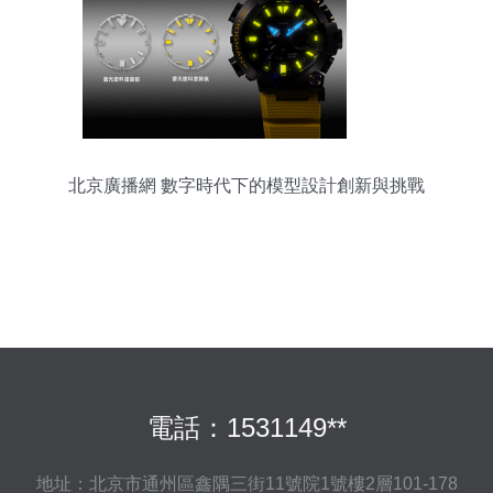
北京廣播網 數字時代下的模型設計創新與挑戰
電話：1531149**
地址：北京市通州區鑫隅三街11號院1號樓2層101-178