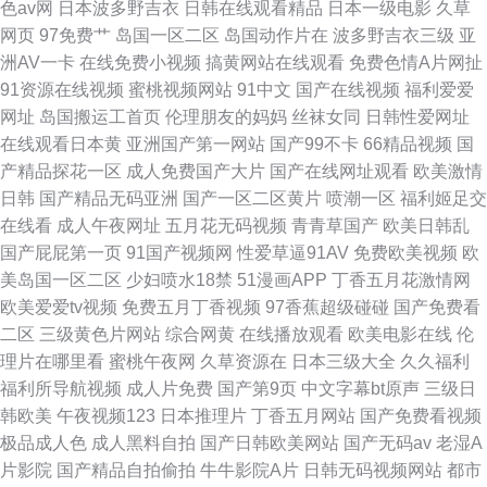
色av网
日本波多野吉衣
日韩在线观看精品
日本一级电影
久草
网页
97免费艹
岛国一区二区
岛国动作片在
波多野吉衣三级
亚
洲AV一卡
在线免费小视频
搞黄网站在线观看
免费色情A片网扯
91资源在线视频
蜜桃视频网站
91中文
国产在线视频
福利爱爱
网址
岛国搬运工首页
伦理朋友的妈妈
丝袜女同
日韩性爱网址
在线观看日本黄
亚洲国产第一网站
国产99不卡
66精品视频
国
产精品探花一区
成人免费国产大片
国产在线网址观看
欧美激情
日韩
国产精品无码亚洲
国产一区二区黄片
喷潮一区
福利姬足交
在线看
成人午夜网址
五月花无码视频
青青草国产
欧美日韩乱
国产屁屁第一页
91国产视频网
性爱草逼91AV
免费欧美视频
欧
美岛国一区二区
少妇喷水18禁
51漫画APP
丁香五月花激情网
欧美爱爱tv视频
免费五月丁香视频
97香蕉超级碰碰
国产免费看
二区
三级黄色片网站
综合网黄
在线播放观看
欧美电影在线
伦
理片在哪里看
蜜桃午夜网
久草资源在
日本三级大全
久久福利
福利所导航视频
成人片免费
国产第9页
中文字幕bt原声
三级日
韩欧美
午夜视频123
日本推理片
丁香五月网站
国产免费看视频
极品成人色
成人黑料自拍
国产日韩欧美网站
国产无码av
老湿A
片影院
国产精品自拍偷拍
牛牛影院A片
日韩无码视频网站
都市