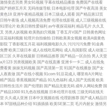
激情变态另类
男女91视频
字幕在线精品播放
免费国产在线看
国产婷婷五月天
无码传媒导航
日本电影伦理
国产午夜高清
美女
黄色18
亚洲午夜精品视频
日本三级成人观看
国产精品第12页
日韩午夜场
成人视频高清免费
伦理在线影视
成人三级视频在线
91理论片
欧美日韩性爱福利
av午夜探花福利
精品毛片
久久叉
叉
另类人妖视频
欧美熟妇穴视频
丁香五月V国产
日韩黄色网址
豆花福利视频
轮理片自拍偷拍
日韩欧美美女视频
欧美A级黄色
影院
丁香影视五月花
福利视频电影久久
污污污污免费
91金典
免费
欧美三级日本
成人在线吃瓜网站
成人岛国影院
成人动漫二
区三区
久草在线最新
日韩精品推荐
国产精品一区自拍
男人天堂
a片123
另类视频欧美
国产在线直播
亚洲卡一卡二
成人在线免
费看黄
操操无码视频
国产高清第一页
91国产在线播放
国产女
人夜夜做
国产在线小视频
91com
91豆花成人
哪里有A片网址
精产国品
香蕉视频国产精品
91九色福利
成人国产无线视
欧美
日韩性生活片
国产伦理剧
国产精品无套无码
成年人网站免费
国
产精品1000
91九色在线视频
日本伦理片在线
三级无码在线天
堂
久久成人亚洲
日本中文视频在线
伦理剧推荐
国产成人精品日
本
97甜桃品种介绍
91插插插
欧美SE第二页
毛片内射女
激情另