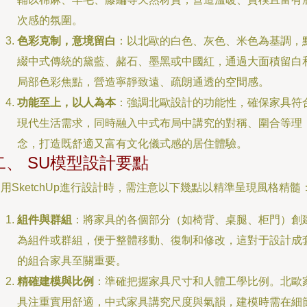
次感的氛圍。
色彩克制，意境留白
：以北歐的白色、灰色、米色為基調，
綴中式傳統的黛藍、赭石、墨黑或中國紅，通過大面積留白
局部色彩焦點，營造寧靜致遠、疏朗通透的空間感。
功能至上，以人為本
：強調北歐設計的功能性，確保家具符
現代生活需求，同時融入中式布局中講究的對稱、圍合等理
念，打造既舒適又富有文化儀式感的居住體驗。
二、 SU模型設計要點
用SketchUp進行設計時，需注意以下幾點以精準呈現風格精髓
組件與群組
：將家具的各個部分（如椅背、桌腿、柜門）創
為組件或群組，便于整體移動、復制和修改，這對于設計成
的組合家具至關重要。
精確建模與比例
：準確把握家具尺寸和人體工學比例。北歐
具注重實用舒適，中式家具講究尺度與氣韻，建模時需在細