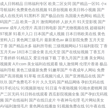
成人日韩精品
日韩福利专区
欧美二区女同
国产精品一区91
小x
导航福利
免费黄色在线视频
91原创视频
欧美日韩小视频
国产
成人在线无码
91黑料不
国产极品自拍
岛国最大色网站
精品无
码国产二品
欧美一及片
激情网婷婷
人妖大片
91天堂影视
国产
www
成年人伦理片
高清日韩电影
国产尤物视频在线
超碰福利
97视屏
91看片入口
日本国产成人视频
日本日韩欧美在线
黄色
资料入口
黄色网三级毛片
最新黄色av
麻豆影院免费
五月天堂
丁香
国产精品水多
福利所导航
三级视频网站J
51福利影院
丁香
五月天av
18日本三级全黄
乱伦天堂
国产在线短视频
丁香五月
丁香婷婷
91精品又
爱豆传媒下载
丁香九月国产主播
美女网站
视频黄
A片com
美女福利在线观看
狼人激情网
伦理片香港
极品
福利导航
黄色三级最新免费
91嫩草国产
午夜成年人网站
免费
国产高清视频
91草莓
丝瓜视频污成人
国产亚洲视品在线
国产
玖玖
国产免费毛不卡片
久久无码
国产精品网络
孕妇无码在线
91手机论坛
91视频新地址
91日逼
午夜啪视频
91啪水蜜桃网
国
产二区无码
91日韩在线观看
西瓜影院视频全集
国产孕妇无码视
频
国产在线福利
国产在线日皮片
午夜神马伦理
毛片网站美女
AV福利激情毛片
黄色网在线播放
91视频免费在线
91午夜在线