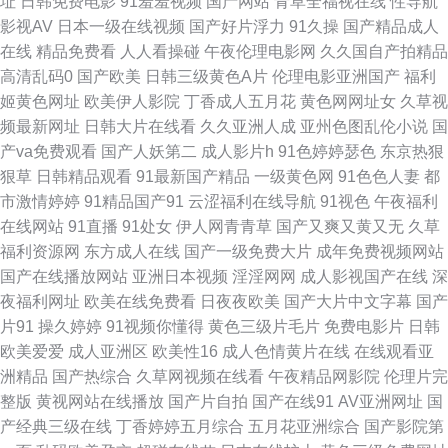
址
日韩免费电影
91羞羞视频
国产网站
青草全福视在线
性导航
影视AV
日本一级在线视频
国产好片浮力
91久操
国产精品成人
福利论坛 另类射区 97资源麻烦视频 日本αV中文字幕 东京热久久AV 午夜激
在线
精品免费看
人人看操碰
午夜伦理电影网
久久国自产拍精品
高清乱码0
国产欧美
日韩三级黄色A片
伦理电影亚洲国产
福利
情综合 黄色小说视频网址 www日韩三级 亚洲色色导航 国产人妖ts 91资源网
姬黄色网址
欧美伊人影院
丁香成人五月花
黄色网网址女
久草视
频最新网址
日韩大片在线看
久久亚洲人成
亚州色图乱伦小说
国
址 色五月97 国产极品蜜臀毛片 亚洲老司机AV 欧美三级aaa 草莓视频91 丝
产va免费观看
国产人妖第二
成人影片h
91色婷婷瑟色
东京热狠
狠草
日韩精品观看
91最新国产精品
一级黄色网
91色色人妻
都
袜美腿五月天 午夜三级影院 久久性交网 91真人视频 人人操人人干网 成人小
市激情婷婷
91精品国产91
云涩福利在线导航
91视色
午夜福利
在线网站
91直播
91处女
伊人网青青草
国产又爽又黄又无
久草
网站 午夜福利Av网 黑丝91久久 91Va久久 欧美A级性爱 国产天天操天天干
福利资源网
东方成人在线
国产一级免费大片
成年免费视频网站
国产在线播放网站
亚洲日本视频
淫淫网网
成人影视国产在线
深
91午夜福利影院 日韩成人一区 国产四区自拍 在线看污网站视频 欧美成人AB
夜福利网址
欧美在线免费看
日夜夜欧美
国产大片中文字幕
国产
片91
操久婷婷
91视频你懂得
黄色三级片毛片
免费电影片
日韩
成人免费AA片 午夜老司机视频网 激情色色网 人人爱人人操 超碰GAO导航
欧美爱爱
成人亚洲区
欧美性16
成人色情黄片在线
在线观看亚
洲精品
国产热综合
久草网视频在线看
午夜精品网影院
伦理片完
91美网站 人妻福利剧场 成人视频最新官网 伊人网香蕉 人妖看片AV网站 豆
整版
黄视网站在线播放
国产片自拍
国产在线91
AV亚洲网址
国
产经典三级在线
丁香婷婷五月综合
五月花亚洲综合
国产影院第
花肏肏视频 1024成人网站 欧美色淫网 狼人人avcom 99超碰人人草 中文字