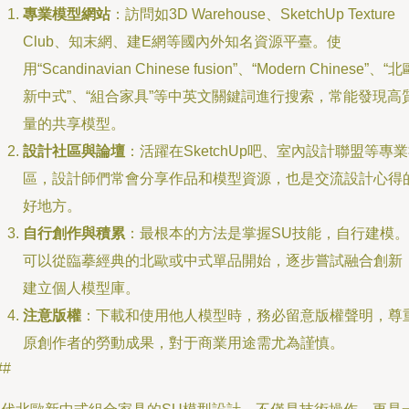
專業模型網站
：訪問如3D Warehouse、SketchUp Texture
Club、知末網、建E網等國內外知名資源平臺。使
用“Scandinavian Chinese fusion”、“Modern Chinese”、“
新中式”、“組合家具”等中英文關鍵詞進行搜索，常能發現高
量的共享模型。
設計社區與論壇
：活躍在SketchUp吧、室內設計聯盟等專
區，設計師們常會分享作品和模型資源，也是交流設計心得
好地方。
自行創作與積累
：最根本的方法是掌握SU技能，自行建模。
可以從臨摹經典的北歐或中式單品開始，逐步嘗試融合創新
建立個人模型庫。
注意版權
：下載和使用他人模型時，務必留意版權聲明，尊
原創作者的勞動成果，對于商業用途需尤為謹慎。
##