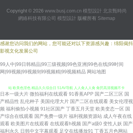
Copyright © 2026
www.busj.com.cn
模型設計
北京甄時尚
網絡科技有限公司
模型設計
版權所有
Sitemap
感谢您访问我们的网站，您可能还对以下资源感兴趣：绵阳偈抖
影视文化发展公司
99人中|99日韩精品|99三级视频|99色亚洲|99色在线|99时间
网|99视频|99视频9|99视频精|99视频精品
网站地图
日本一级大片
微拍福利在线观看
91香蕉APP
国产二区三区
国
岛国大片中文字幕 亚洲区bt国产 wwwav五月 日本精品中文字幕 97色色资源
产精品性
乱伦种子
美国伦理大片
国产二区在线观看
美女伦理视
频
福利偷拍小视频
91社区国产
丁香五月天堂
欧美变态一区
国
站 欧美色淫色 精品久久综合日 51AV导航 人人肏人人肏 肏屄高清视频不卡
产综合在线观看
国产免费一级片
福利视频资源站
成人午夜在线
观看
欧美图片在线观看
在线观看h视频
国产a级0
变性人妖
国产
亚洲欧洲日本无码 九九这只有精品 91麻豆国产蜜臀 人人妻人人操91 东京热
福利永久
日韩中文字幕观看
足交在线播放91
丁香五月色网站