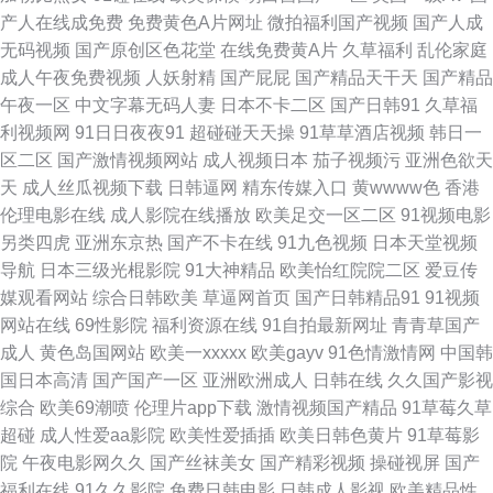
产人在线成免费
免费黄色A片网址
微拍福利国产视频
国产人成
址 五月天干逼网站1 国产在线视屏91 午夜剧场东京热 国产欧美日韩性爱 91
无码视频
国产原创区色花堂
在线免费黄A片
久草福利
乱伦家庭
成人午夜免费视频
人妖射精
国产屁屁
国产精品天干天
国产精品
福利所 九一视频道免费 91久久豆花 久草蜜臀视频在线 加勒比无码电影 91人
午夜一区
中文字幕无码人妻
日本不卡二区
国产日韩91
久草福
利视频网
91日日夜夜91
超碰碰天天操
91草草酒店视频
韩日一
人操 欧洲午夜精品 99热婷婷 欧美精品18 97激情理论 东方av网 91黄色网入
区二区
国产激情视频网站
成人视频日本
茄子视频污
亚洲色欲天
天
成人丝瓜视频下载
日韩逼网
精东传媒入口
黄wwww色
香港
口 激情福利午夜 韩国成人社区 黄色网址 久操超碰 福利视频在线导航 91国
伦理电影在线
成人影院在线播放
欧美足交一区二区
91视频电影
另类四虎
亚洲东京热
国产不卡在线
91九色视频
日本天堂视频
精产品 东京热久久AV 韩国精品人妻 www91做爱 在线观看91 91视频综合网
导航
日本三级光棍影院
91大神精品
欧美怡红院院二区
爱豆传
媒观看网站
综合日韩欧美
草逼网首页
国产日韩精品91
91视频
站 91网红在线观看 91茄子 操逼导航 51久草在线播放 成人AV线上看 足交影
网站在线
69性影院
福利资源在线
91自拍最新网址
青青草国产
成人
黄色岛国网站
欧美一xxxxx
欧美gayv
91色情激情网
中国韩
院 豆花精品亚洲 久久香人体 人人妻人人视频 伊人一线二线 九一美女肏屄 国
国日本高清
国产国产一区
亚洲欧洲成人
日韩在线
久久国产影视
综合
欧美69潮喷
伦理片app下载
激情视频国产精品
91草莓久草
产三级综合在线 国家专区一二三 日韩草草视频 午夜福利tv 影音先锋丝袜诱
超碰
成人性爱aa影院
欧美性爱插插
欧美日韩色黄片
91草莓影
院
午夜电影网久久
国产丝袜美女
国产精彩视频
操碰视屏
国产
惑 午夜少妇秀场Av 国产理伦 91资源超碰 97福利社区视频 91网页入口免费
福利在线
91久久影院
免费日韩电影
日韩成人影视
欧美精品性