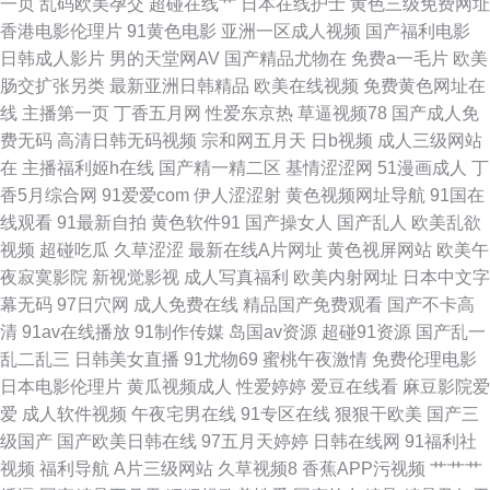
一页
乱码欧美孕交
超碰在线艹
日本在线护士
黄色三级免费网址
香港电影伦理片
91黄色电影
亚洲一区成人视频
国产福利电影
幕黄色毛片 蜜桃内射91 国产五码 欧美日网站 国产精品熟 中文字幕久荜 美
日韩成人影片
男的天堂网AV
国产精品尤物在
免费a一毛片
欧美
肠交扩张另类
最新亚洲日韩精品
欧美在线视频
免费黄色网址在
女抠逼视频网站 韩国操逼片 成人在线不卡 在线视频香蕉 男同肛交国产自拍
线
主播第一页
丁香五月网
性爱东京热
草逼视频78
国产成人免
费无码
高清日韩无码视频
宗和网五月天
日b视频
成人三级网站
超碰91操 一本道免费视频 美女做爱视频久久 www日 制服爽片福利 日韩三
在
主播福利姬h在线
国产精一精二区
基情涩涩网
51漫画成人
丁
香5月综合网
91爱爱com
伊人涩涩射
黄色视频网址导航
91国在
级网 亚洲色图色五月 欧美性爱二三四区 岛国欧美a级视频 操逼首页 五月天
线观看
91最新自拍
黄色软件91
国产操女人
国产乱人
欧美乱欲
视频
超碰吃瓜
久草涩涩
最新在线A片网址
黄色视屏网站
欧美午
婷婷色色 欧美性爱激情网 成人日本三级 亚洲图片欧美色图 亚洲欧洲日本无
夜寂寞影院
新视觉影视
成人写真福利
欧美内射网址
日本中文字
幕无码
97日穴网
成人免费在线
精品国产免费观看
国产不卡高
码 日韩欧美群P 黄网站观看入口 变态AV导航网 无码18禁 久久神马6 爱豆成
清
91av在线播放
91制作传媒
岛国av资源
超碰91资源
国产乱一
乱二乱三
日韩美女直播
91尤物69
蜜桃午夜激情
免费伦理电影
人网站 天天日天天弄 激情在线QVD 豆花社区视频 91熟妇探花 日韩精品ー区
日本电影伦理片
黄瓜视频成人
性爱婷婷
爱豆在线看
麻豆影院爱
爱
成人软件视频
午夜宅男在线
91专区在线
狠狠干欧美
国产三
二区 激情色色网 AV变态影音 天天干天天色 精品日韩一区 97偷拍视频 最新A
级国产
国产欧美日韩在线
97五月天婷婷
日韩在线网
91福利社
视频
福利导航
A片三级网站
久草视频8
香蕉APP污视频
艹艹艹
片网址 色色av 欧美成人A 国产成人在线免费 91韩国黄色网页 日韩一级操逼