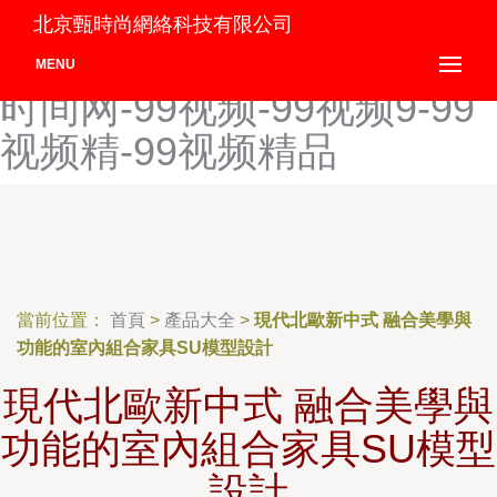
99人中-99日韩精品-99三级
北京甄時尚網絡科技有限公司
视频-99色亚洲-99色在线-99
MENU
时间网-99视频-99视频9-99
视频精-99视频精品
當前位置：
首頁
>
產品大全
>
現代北歐新中式 融合美學與
功能的室內組合家具SU模型設計
現代北歐新中式 融合美學與
功能的室內組合家具SU模型
設計