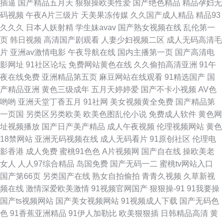
插逼
国产精品五月天
狠狠操欧美性爱
国产绝色精品
精品孕妇无
码视频
午夜A片三级片
天美果冻传媒
久久国产成人精品
精品93
片 黄色网片电影
久久久
日本人妖射精
学生妹avav
国产熟女视频在线
乱伦第一
页
韩日视频
高清国产剧观看
人妻少妇视频二区
成人无码高清毛
片
亚洲av激情电影
午夜导航在线
国内主播第一页
国产高清电
影网址
91社区论坛
免费网站黄色在线
久久偷拍高清亚洲
91午
夜在线免费
亚洲精品第五页
麻豆网站在线观看
91精选国产
国
产精品亚洲
黄色三级成年
五月天婷婷爱
国产不卡小视频
AV色
哟哟
亚洲天堂丁香五月
91社网
美女视频黄全免费
国产精品第
一页国
另类区另类欧美
欧美色图乱伦小说
免费成人软件
黄色网
址视频播放
国产日产美产精品
成人午夜视频
伦理视频网站
黄色
18禁网站
亚洲无码视频在线
成人无码看片
91原创社区
伦理电
影香港
成人免费
蜜桃91色色
A片视频网
国产自在线
操欧美老
女人
人人97综合精品
岛国免费
国产无码一二
蜜桃tv网站入口
国产第66页
另类国产在线
熟女自拍偷拍
青青久视频
久草新视
频在线
激情深爱欧美激情
91视频官网国产
狠狠操-91
91我要操
国产ts视频网站
国产美女视频网站
91视频成人下载
国产无码色
色
91香蕉亚洲精品
91伊人加勒比
欧美狠狠插
日韩精品高清
黄